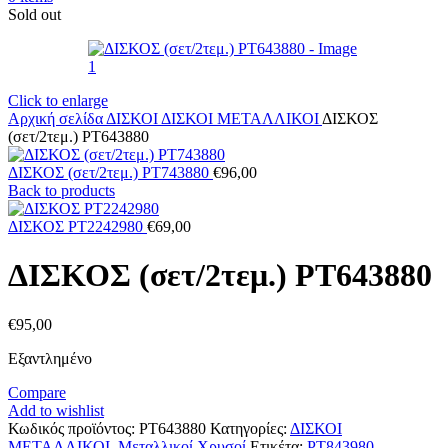
Sold out
Click to enlarge
Αρχική σελίδα
ΔΙΣΚΟΙ
ΔΙΣΚΟΙ ΜΕΤΑΛΛΙΚΟΙ
ΔΙΣΚΟΣ
(σετ/2τεμ.) PT643880
ΔΙΣΚΟΣ (σετ/2τεμ.) PT743880
€
96,00
Back to products
ΔΙΣΚΟΣ PT2242980
€
69,00
ΔΙΣΚΟΣ (σετ/2τεμ.) PT643880
€
95,00
Εξαντλημένο
Compare
Add to wishlist
Κωδικός προϊόντος:
PT643880
Κατηγορίες:
ΔΙΣΚΟΙ
ΜΕΤΑΛΛΙΚΟΙ
,
Μεταλλικοί Χρυσοί
Ετικέτα:
PT843980