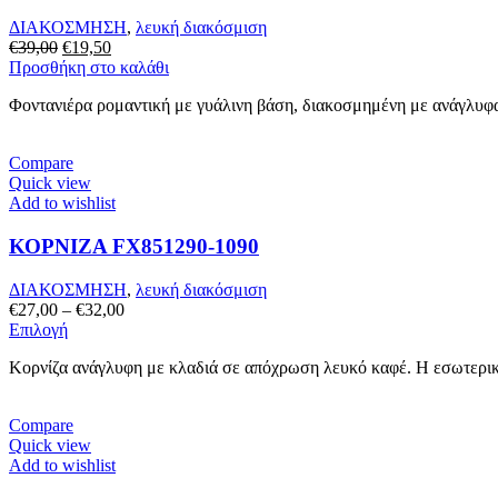
ΔΙΑΚΟΣΜΗΣΗ
,
λευκή διακόσμιση
Original
Η
€
39,00
€
19,50
price
τρέχουσα
Προσθήκη στο καλάθι
was:
τιμή
Φοντανιέρα ρομαντική με γυάλινη βάση, διακοσμημένη με ανάγλυφα
€39,00.
είναι:
€19,50.
Compare
Quick view
Add to wishlist
ΚΟΡΝΙΖΑ FX851290-1090
ΔΙΑΚΟΣΜΗΣΗ
,
λευκή διακόσμιση
Price
€
27,00
–
€
32,00
Αυτό
range:
Επιλογή
το
€27,00
Κορνίζα ανάγλυφη με κλαδιά σε απόχρωση λευκό καφέ. Η εσωτερικ
προϊόν
through
έχει
€32,00
πολλαπλές
Compare
παραλλαγές.
Quick view
Οι
Add to wishlist
επιλογές
μπορούν