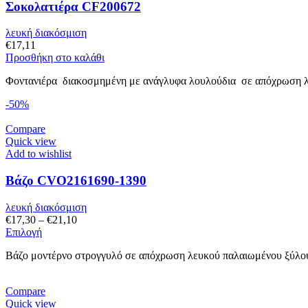
Σοκολατιέρα CF200672
να
επιλεγούν
στη
λευκή διακόσμιση
σελίδα
€
17,11
του
Προσθήκη στο καλάθι
προϊόντος
Φοντανιέρα διακοσμημένη με ανάγλυφα λουλούδια σε απόχρωση λευ
-50%
Compare
Quick view
Add to wishlist
Βάζο CVO2161690-1390
λευκή διακόσμιση
Price
€
17,30
–
€
21,10
Αυτό
range:
Επιλογή
το
€17,30
Βάζο μοντέρνο στρογγυλό σε απόχρωση λευκού παλαιωμένου ξύλου 
προϊόν
through
έχει
€21,10
πολλαπλές
Compare
παραλλαγές.
Quick view
Οι