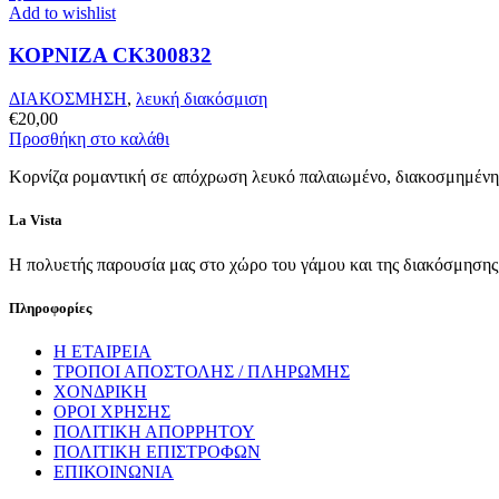
Add to wishlist
επιλογές
μπορούν
ΚΟΡΝΙΖΑ CK300832
να
επιλεγούν
στη
ΔΙΑΚΟΣΜΗΣΗ
,
λευκή διακόσμιση
σελίδα
€
20,00
του
Προσθήκη στο καλάθι
προϊόντος
Κορνίζα ρομαντική σε απόχρωση λευκό παλαιωμένο, διακοσμημένη 
La Vista
Η πολυετής παρουσία μας στο χώρο του γάμου και της διακόσμησης, 
Πληροφορίες
Η ΕΤΑΙΡΕΙΑ
ΤΡΟΠΟΙ ΑΠΟΣΤΟΛΗΣ / ΠΛΗΡΩΜΗΣ
ΧΟΝΔΡΙΚΗ
ΟΡΟΙ ΧΡΗΣΗΣ
ΠΟΛΙΤΙΚΗ ΑΠΟΡΡΗΤΟΥ
ΠΟΛΙΤΙΚΗ ΕΠΙΣΤΡΟΦΩΝ
ΕΠΙΚΟΙΝΩΝΙΑ