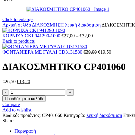
Click to enlarge
Αρχική σελίδα
ΔΙΑΚΟΣΜΗΣΗ
λευκή διακόσμιση
ΔΙΑΚΟΣΜΗΤΙΚ
Price
ΚΟΡΝΙΖΑ CKL941290-1090
€
27,00
–
€
32,00
range:
Back to products
€27,00
through
Original
Η
ΦΟΝΤΑΝΙΕΡΑ ΜΕ ΓΥΑΛΙ CD3131580
€
39,00
€
19,50
€32,00
price
τρέχουσα
was:
τιμή
ΔΙΑΚΟΣΜΗΤΙΚΟ CP401060
€39,00.
είναι:
€19,50.
Original
Η
€
26,50
€
13,20
price
τρέχουσα
ΔΙΑΚΟΣΜΗΤΙΚΟ
was:
τιμή
CP401060
€26,50.
είναι:
Προσθήκη στο καλάθι
ποσότητα
€13,20.
Compare
Add to wishlist
Κωδικός προϊόντος:
CP401060
Κατηγορία:
λευκή διακόσμιση
Ετικέ
Share:
Περιγραφή