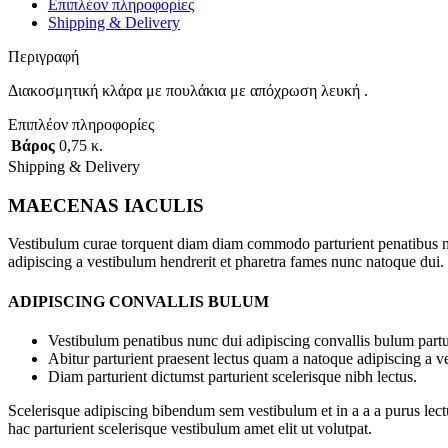
Επιπλέον πληροφορίες
Shipping & Delivery
Περιγραφή
Διακοσμητική κλάρα με πουλάκια με απόχρωση λευκή .
Επιπλέον πληροφορίες
Βάρος
0,75 κ.
Shipping & Delivery
MAECENAS IACULIS
Vestibulum curae torquent diam diam commodo parturient penatibus nunc
adipiscing a vestibulum hendrerit et pharetra fames nunc natoque dui.
ADIPISCING CONVALLIS BULUM
Vestibulum penatibus nunc dui adipiscing convallis bulum partu
Abitur parturient praesent lectus quam a natoque adipiscing a 
Diam parturient dictumst parturient scelerisque nibh lectus.
Scelerisque adipiscing bibendum sem vestibulum et in a a a purus lect
hac parturient scelerisque vestibulum amet elit ut volutpat.