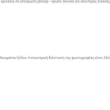
ρινάκια σε απόχρωση ιβουάρ – χρυσό. Ιδανικό για ιδιαίτερες διακο
λαιωμένου ξύλου. Η εσωτερική διάσταση της φωτογραφίας είναι 20x