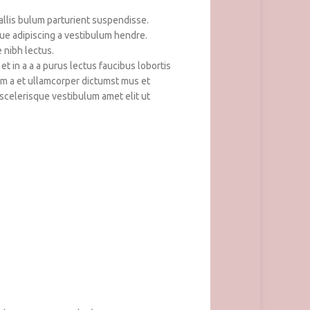
llis bulum parturient suspendisse.
ue adipiscing a vestibulum hendre.
 nibh lectus.
 in a a a purus lectus faucibus lobortis
um a et ullamcorper dictumst mus et
scelerisque vestibulum amet elit ut