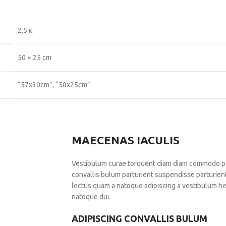
2,5 κ.
50 × 25 cm
“57x30cm”
,
“50x25cm”
MAECENAS IACULIS
Vestibulum curae torquent diam diam commodo par
convallis bulum parturient suspendisse parturient 
lectus quam a natoque adipiscing a vestibulum he
natoque dui.
ADIPISCING CONVALLIS BULUM