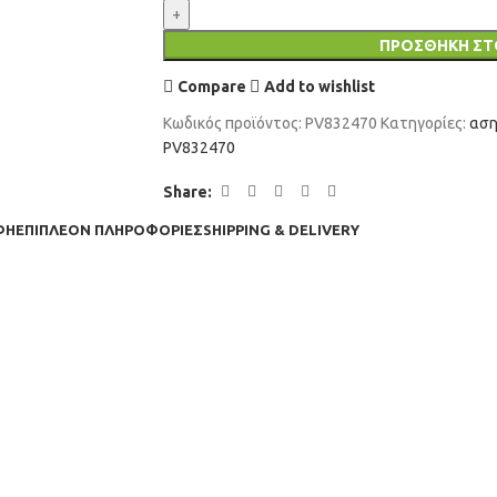
ΠΡΟΣΘΉΚΗ ΣΤ
Compare
Add to wishlist
Κωδικός προϊόντος:
PV832470
Κατηγορίες:
αση
PV832470
Share:
ΦΉ
ΕΠΙΠΛΈΟΝ ΠΛΗΡΟΦΟΡΊΕΣ
SHIPPING & DELIVERY