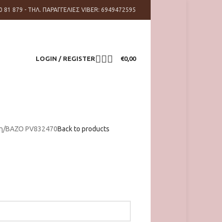
0 81 879 - ΤΗΛ. ΠΑΡΑΓΓΕΛΙΕΣ VIBER: 6949472595
LOGIN / REGISTER
€
0,00
η
ΒΑΖΟ PV832470
Back to products