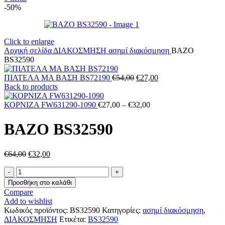
-50%
Click to enlarge
Αρχική σελίδα
ΔΙΑΚΟΣΜΗΣΗ
ασημί διακόσμηση
ΒΑΖΟ
BS32590
Original
Η
ΠΙΑΤΕΛΑ ΜΑ ΒΑΣΗ BS72190
€
54,00
€
27,00
price
τρέχουσα
Back to products
was:
τιμή
€54,00.
Price
είναι:
ΚΟΡΝΙΖΑ FW631290-1090
€
27,00
–
€
32,00
range:
€27,00.
€27,00
ΒΑΖΟ BS32590
through
€32,00
Original
Η
€
64,00
€
32,00
price
τρέχουσα
ΒΑΖΟ
was:
τιμή
BS32590
€64,00.
είναι:
Προσθήκη στο καλάθι
ποσότητα
€32,00.
Compare
Add to wishlist
Κωδικός προϊόντος:
BS32590
Κατηγορίες:
ασημί διακόσμηση
,
ΔΙΑΚΟΣΜΗΣΗ
Ετικέτα:
BS32590