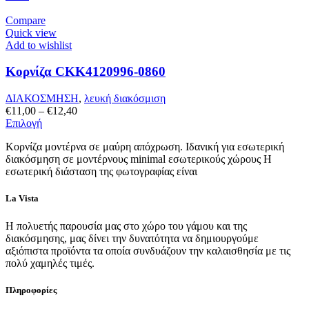
επιλογές
Compare
μπορούν
Quick view
να
Add to wishlist
επιλεγούν
στη
Κορνίζα CKK4120996-0860
σελίδα
του
προϊόντος
ΔΙΑΚΟΣΜΗΣΗ
,
λευκή διακόσμιση
Price
€
11,00
–
€
12,40
Αυτό
range:
Επιλογή
το
€11,00
Κορνίζα μοντέρνα σε μαύρη απόχρωση. Ιδανική για εσωτερική
προϊόν
through
διακόσμηση σε μοντέρνους minimal εσωτερικούς χώρους Η
έχει
€12,40
εσωτερική διάσταση της φωτογραφίας είναι
πολλαπλές
παραλλαγές.
Οι
La Vista
επιλογές
μπορούν
Η πολυετής παρουσία μας στο χώρο του γάμου και της
να
διακόσμησης, μας δίνει την δυνατότητα να δημιουργούμε
επιλεγούν
αξιόπιστα προϊόντα τα οποία συνδυάζουν την καλαισθησία με τις
στη
πολύ χαμηλές τιμές.
σελίδα
του
Πληροφορίες
προϊόντος