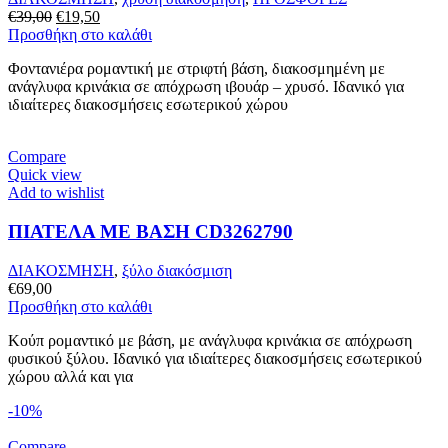
Original
Η
€
39,00
€
19,50
price
τρέχουσα
Προσθήκη στο καλάθι
was:
τιμή
Φοντανιέρα ρομαντική με στριφτή βάση, διακοσμημένη με
€39,00.
είναι:
ανάγλυφα κρινάκια σε απόχρωση ιβουάρ – χρυσό. Ιδανικό για
€19,50.
ιδιαίτερες διακοσμήσεις εσωτερικού χώρου
Compare
Quick view
Add to wishlist
ΠΙΑΤΕΛΑ ΜΕ ΒΑΣΗ CD3262790
ΔΙΑΚΟΣΜΗΣΗ
,
ξύλο διακόσμιση
€
69,00
Προσθήκη στο καλάθι
Κούπ ρομαντικό με βάση, με ανάγλυφα κρινάκια σε απόχρωση
φυσικού ξύλου. Ιδανικό για ιδιαίτερες διακοσμήσεις εσωτερικού
χώρου αλλά και για
-10%
Compare