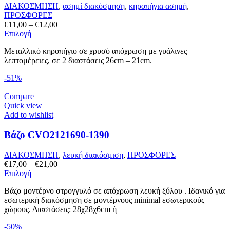
ΔΙΑΚΟΣΜΗΣΗ
,
ασημί διακόσμηση
,
κηροπήγια ασημή
,
ΠΡΟΣΦΟΡΕΣ
Price
€
11,00
–
€
12,00
Αυτό
range:
Επιλογή
το
€11,00
Μεταλλικό κηροπήγιο σε χρυσό απόχρωση με γυάλινες
προϊόν
through
λεπτομέρειες, σε 2 διαστάσεις 26cm – 21cm.
έχει
€12,00
πολλαπλές
-51%
παραλλαγές.
Οι
Compare
επιλογές
Quick view
μπορούν
Add to wishlist
να
επιλεγούν
Βάζο CVO2121690-1390
στη
σελίδα
του
ΔΙΑΚΟΣΜΗΣΗ
,
λευκή διακόσμιση
,
ΠΡΟΣΦΟΡΕΣ
προϊόντος
Price
€
17,00
–
€
21,00
Αυτό
range:
Επιλογή
το
€17,00
Βάζο μοντέρνο στρογγυλό σε απόχρωση λευκή ξύλου . Ιδανικό για
προϊόν
through
εσωτερική διακόσμηση σε μοντέρνους minimal εσωτερικούς
έχει
€21,00
χώρους. Διαστάσεις: 28χ28χ6cm ή
πολλαπλές
παραλλαγές.
-50%
Οι