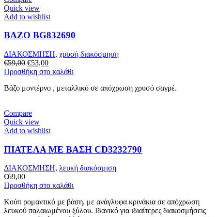
Quick view
Add to wishlist
ΒΑΖΟ BG832690
ΔΙΑΚΟΣΜΗΣΗ
,
χρυσή διακόσμηση
Original
Η
€
59,00
€
53,00
price
τρέχουσα
Προσθήκη στο καλάθι
was:
τιμή
Βάζο μοντέρνο , μεταλλικό σε απόχρωση χρυσό σαγρέ.
€59,00.
είναι:
€53,00.
Compare
Quick view
Add to wishlist
ΠΙΑΤΕΛΑ ΜΕ ΒΑΣΗ CD3232790
ΔΙΑΚΟΣΜΗΣΗ
,
λευκή διακόσμιση
€
69,00
Προσθήκη στο καλάθι
Κούπ ρομαντικό με βάση, με ανάγλυφα κρινάκια σε απόχρωση
λευκού παλαιωμένου ξύλου. Ιδανικό για ιδιαίτερες διακοσμήσεις