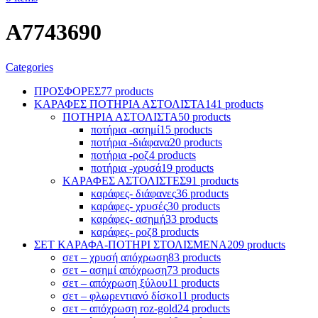
A7743690
Categories
ΠΡΟΣΦΟΡΕΣ
77 products
ΚΑΡΑΦΕΣ ΠΟΤΗΡΙΑ ΑΣΤΟΛΙΣΤΑ
141 products
ΠΟΤΗΡΙΑ ΑΣΤΟΛΙΣΤΑ
50 products
ποτήρια -ασημί
15 products
ποτήρια -διάφανα
20 products
ποτήρια -ροζ
4 products
ποτήρια -χρυσά
19 products
ΚΑΡΑΦΕΣ ΑΣΤΟΛΙΣΤΕΣ
91 products
καράφες- διάφανες
36 products
καράφες- χρυσές
30 products
καράφες- ασημή
33 products
καράφες- ροζ
8 products
ΣΕΤ ΚΑΡΑΦΑ-ΠΟΤΗΡΙ ΣΤΟΛΙΣΜΕΝΑ
209 products
σετ – χρυσή απόχρωση
83 products
σετ – ασημί απόχρωση
73 products
σετ – απόχρωση ξύλου
11 products
σετ – φλωρεντιανό δίσκο
11 products
σετ – απόχρωση roz-gold
24 products