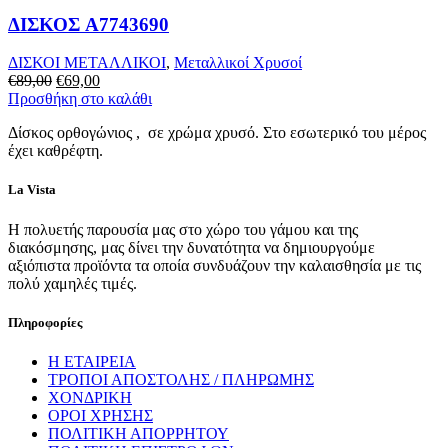
ΔΙΣΚΟΣ A7743690
ΔΙΣΚΟΙ ΜΕΤΑΛΛΙΚΟΙ
,
Μεταλλικοί Χρυσοί
Original
Η
€
89,00
€
69,00
price
τρέχουσα
Προσθήκη στο καλάθι
was:
τιμή
Δίσκος ορθογώνιος , σε χρώμα χρυσό. Στο εσωτερικό του μέρος
€89,00.
είναι:
έχει καθρέφτη.
€69,00.
La Vista
Η πολυετής παρουσία μας στο χώρο του γάμου και της
διακόσμησης, μας δίνει την δυνατότητα να δημιουργούμε
αξιόπιστα προϊόντα τα οποία συνδυάζουν την καλαισθησία με τις
πολύ χαμηλές τιμές.
Πληροφορίες
Η ΕΤΑΙΡΕΙΑ
ΤΡΟΠΟΙ ΑΠΟΣΤΟΛΗΣ / ΠΛΗΡΩΜΗΣ
ΧΟΝΔΡΙΚΗ
ΟΡΟΙ ΧΡΗΣΗΣ
ΠΟΛΙΤΙΚΗ ΑΠΟΡΡΗΤΟΥ