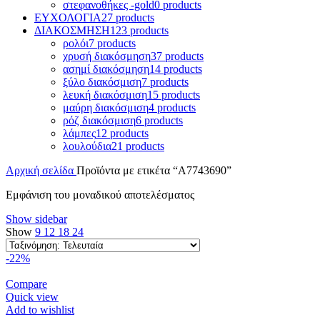
στεφανοθήκες -gold
0 products
ΕΥΧΟΛΟΓΙΑ
27 products
ΔΙΑΚΟΣΜΗΣΗ
123 products
ρολόι
7 products
χρυσή διακόσμηση
37 products
ασημί διακόσμηση
14 products
ξύλο διακόσμιση
7 products
λευκή διακόσμιση
15 products
μαύρη διακόσμιση
4 products
ρόζ διακόσμιση
6 products
λάμπες
12 products
λουλούδια
21 products
Αρχική σελίδα
Προϊόντα με ετικέτα “A7743690”
Εμφάνιση του μοναδικού αποτελέσματος
Show sidebar
Show
9
12
18
24
-22%
Compare
Quick view
Add to wishlist