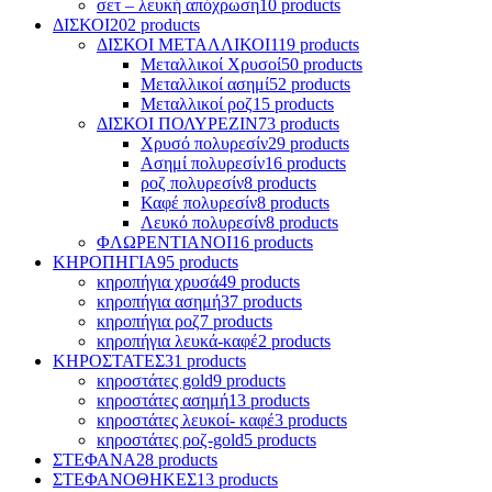
σετ – λευκή απόχρωση
10 products
ΔΙΣΚΟΙ
202 products
ΔΙΣΚΟΙ ΜΕΤΑΛΛΙΚΟΙ
119 products
Μεταλλικοί Χρυσοί
50 products
Μεταλλικοί ασημί
52 products
Mεταλλικοί ροζ
15 products
ΔΙΣΚΟΙ ΠΟΛΥΡΕΖΙΝ
73 products
Χρυσό πολυρεσίν
29 products
Ασημί πολυρεσίν
16 products
ροζ πολυρεσίν
8 products
Καφέ πολυρεσίν
8 products
Λευκό πολυρεσίν
8 products
ΦΛΩΡΕΝΤΙΑΝΟΙ
16 products
ΚΗΡΟΠΗΓΙΑ
95 products
κηροπήγια χρυσά
49 products
κηροπήγια ασημή
37 products
κηροπήγια ροζ
7 products
κηροπήγια λευκά-καφέ
2 products
ΚΗΡΟΣΤΑΤΕΣ
31 products
κηροστάτες gold
9 products
κηροστάτες ασημή
13 products
κηροστάτες λευκοί- καφέ
3 products
κηροστάτες ροζ-gold
5 products
ΣΤΕΦΑΝΑ
28 products
ΣΤΕΦΑΝΟΘΗΚΕΣ
13 products