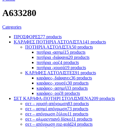
A633280
Categories
ΠΡΟΣΦΟΡΕΣ
77 products
ΚΑΡΑΦΕΣ ΠΟΤΗΡΙΑ ΑΣΤΟΛΙΣΤΑ
141 products
ΠΟΤΗΡΙΑ ΑΣΤΟΛΙΣΤΑ
50 products
ποτήρια -ασημί
15 products
ποτήρια -διάφανα
20 products
ποτήρια -ροζ
4 products
ποτήρια -χρυσά
19 products
ΚΑΡΑΦΕΣ ΑΣΤΟΛΙΣΤΕΣ
91 products
καράφες- διάφανες
36 products
καράφες- χρυσές
30 products
καράφες- ασημή
33 products
καράφες- ροζ
8 products
ΣΕΤ ΚΑΡΑΦΑ-ΠΟΤΗΡΙ ΣΤΟΛΙΣΜΕΝΑ
209 products
σετ – χρυσή απόχρωση
83 products
σετ – ασημί απόχρωση
73 products
σετ – απόχρωση ξύλου
11 products
σετ – φλωρεντιανό δίσκο
11 products
σετ – απόχρωση roz-gold
24 products