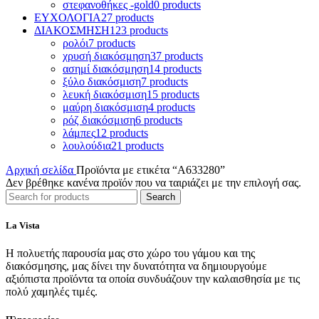
στεφανοθήκες -gold
0 products
ΕΥΧΟΛΟΓΙΑ
27 products
ΔΙΑΚΟΣΜΗΣΗ
123 products
ρολόι
7 products
χρυσή διακόσμηση
37 products
ασημί διακόσμηση
14 products
ξύλο διακόσμιση
7 products
λευκή διακόσμιση
15 products
μαύρη διακόσμιση
4 products
ρόζ διακόσμιση
6 products
λάμπες
12 products
λουλούδια
21 products
Αρχική σελίδα
Προϊόντα με ετικέτα “A633280”
Δεν βρέθηκε κανένα προϊόν που να ταιριάζει με την επιλογή σας.
Search
La Vista
Η πολυετής παρουσία μας στο χώρο του γάμου και της
διακόσμησης, μας δίνει την δυνατότητα να δημιουργούμε
αξιόπιστα προϊόντα τα οποία συνδυάζουν την καλαισθησία με τις
πολύ χαμηλές τιμές.