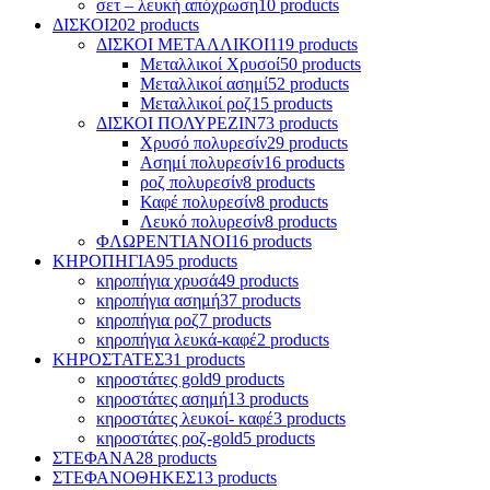
σετ – λευκή απόχρωση
10 products
ΔΙΣΚΟΙ
202 products
ΔΙΣΚΟΙ ΜΕΤΑΛΛΙΚΟΙ
119 products
Μεταλλικοί Χρυσοί
50 products
Μεταλλικοί ασημί
52 products
Mεταλλικοί ροζ
15 products
ΔΙΣΚΟΙ ΠΟΛΥΡΕΖΙΝ
73 products
Χρυσό πολυρεσίν
29 products
Ασημί πολυρεσίν
16 products
ροζ πολυρεσίν
8 products
Καφέ πολυρεσίν
8 products
Λευκό πολυρεσίν
8 products
ΦΛΩΡΕΝΤΙΑΝΟΙ
16 products
ΚΗΡΟΠΗΓΙΑ
95 products
κηροπήγια χρυσά
49 products
κηροπήγια ασημή
37 products
κηροπήγια ροζ
7 products
κηροπήγια λευκά-καφέ
2 products
ΚΗΡΟΣΤΑΤΕΣ
31 products
κηροστάτες gold
9 products
κηροστάτες ασημή
13 products
κηροστάτες λευκοί- καφέ
3 products
κηροστάτες ροζ-gold
5 products
ΣΤΕΦΑΝΑ
28 products
ΣΤΕΦΑΝΟΘΗΚΕΣ
13 products