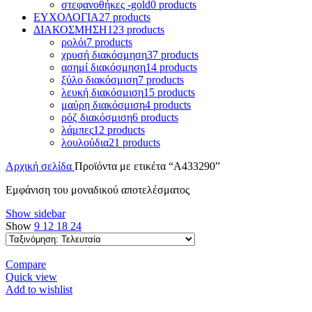
στεφανοθήκες -gold
0 products
ΕΥΧΟΛΟΓΙΑ
27 products
ΔΙΑΚΟΣΜΗΣΗ
123 products
ρολόι
7 products
χρυσή διακόσμηση
37 products
ασημί διακόσμηση
14 products
ξύλο διακόσμιση
7 products
λευκή διακόσμιση
15 products
μαύρη διακόσμιση
4 products
ρόζ διακόσμιση
6 products
λάμπες
12 products
λουλούδια
21 products
Αρχική σελίδα
Προϊόντα με ετικέτα “A433290”
Εμφάνιση του μοναδικού αποτελέσματος
Show sidebar
Show
9
12
18
24
Compare
Quick view
Add to wishlist