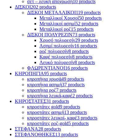
σετ – λευκή απόχρωση
10 products
ΔΙΣΚΟΙ
202 products
ΔΙΣΚΟΙ ΜΕΤΑΛΛΙΚΟΙ
119 products
Μεταλλικοί Χρυσοί
50 products
Μεταλλικοί ασημί
52 products
Mεταλλικοί ροζ
15 products
ΔΙΣΚΟΙ ΠΟΛΥΡΕΖΙΝ
73 products
Χρυσό πολυρεσίν
29 products
Ασημί πολυρεσίν
16 products
ροζ πολυρεσίν
8 products
Καφέ πολυρεσίν
8 products
Λευκό πολυρεσίν
8 products
ΦΛΩΡΕΝΤΙΑΝΟΙ
16 products
ΚΗΡΟΠΗΓΙΑ
95 products
κηροπήγια χρυσά
49 products
κηροπήγια ασημή
37 products
κηροπήγια ροζ
7 products
κηροπήγια λευκά-καφέ
2 products
ΚΗΡΟΣΤΑΤΕΣ
31 products
κηροστάτες gold
9 products
κηροστάτες ασημή
13 products
κηροστάτες λευκοί- καφέ
3 products
κηροστάτες ροζ-gold
5 products
ΣΤΕΦΑΝΑ
28 products
ΣΤΕΦΑΝΟΘΗΚΕΣ
13 products