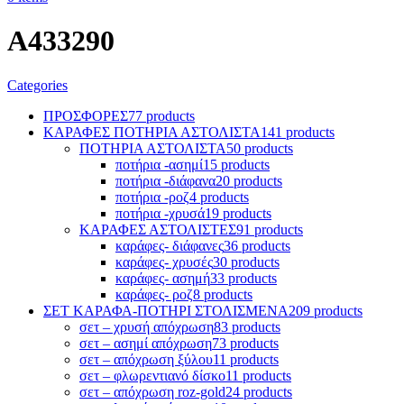
A433290
Categories
ΠΡΟΣΦΟΡΕΣ
77 products
ΚΑΡΑΦΕΣ ΠΟΤΗΡΙΑ ΑΣΤΟΛΙΣΤΑ
141 products
ΠΟΤΗΡΙΑ ΑΣΤΟΛΙΣΤΑ
50 products
ποτήρια -ασημί
15 products
ποτήρια -διάφανα
20 products
ποτήρια -ροζ
4 products
ποτήρια -χρυσά
19 products
ΚΑΡΑΦΕΣ ΑΣΤΟΛΙΣΤΕΣ
91 products
καράφες- διάφανες
36 products
καράφες- χρυσές
30 products
καράφες- ασημή
33 products
καράφες- ροζ
8 products
ΣΕΤ ΚΑΡΑΦΑ-ΠΟΤΗΡΙ ΣΤΟΛΙΣΜΕΝΑ
209 products
σετ – χρυσή απόχρωση
83 products
σετ – ασημί απόχρωση
73 products
σετ – απόχρωση ξύλου
11 products
σετ – φλωρεντιανό δίσκο
11 products
σετ – απόχρωση roz-gold
24 products