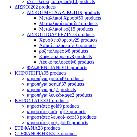
σετ – λευκή απόχρωση
10 products
ΔΙΣΚΟΙ
202 products
ΔΙΣΚΟΙ ΜΕΤΑΛΛΙΚΟΙ
119 products
Μεταλλικοί Χρυσοί
50 products
Μεταλλικοί ασημί
52 products
Mεταλλικοί ροζ
15 products
ΔΙΣΚΟΙ ΠΟΛΥΡΕΖΙΝ
73 products
Χρυσό πολυρεσίν
29 products
Ασημί πολυρεσίν
16 products
ροζ πολυρεσίν
8 products
Καφέ πολυρεσίν
8 products
Λευκό πολυρεσίν
8 products
ΦΛΩΡΕΝΤΙΑΝΟΙ
16 products
ΚΗΡΟΠΗΓΙΑ
95 products
κηροπήγια χρυσά
49 products
κηροπήγια ασημή
37 products
κηροπήγια ροζ
7 products
κηροπήγια λευκά-καφέ
2 products
ΚΗΡΟΣΤΑΤΕΣ
31 products
κηροστάτες gold
9 products
κηροστάτες ασημή
13 products
κηροστάτες λευκοί- καφέ
3 products
κηροστάτες ροζ-gold
5 products
ΣΤΕΦΑΝΑ
28 products
ΣΤΕΦΑΝΟΘΗΚΕΣ
13 products