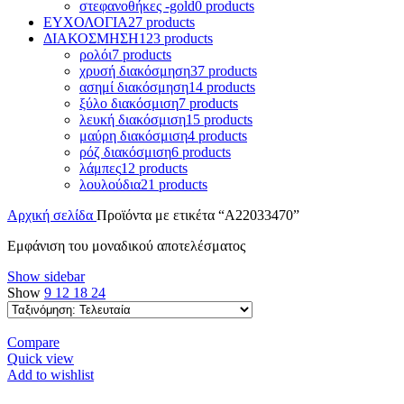
στεφανοθήκες -gold
0 products
ΕΥΧΟΛΟΓΙΑ
27 products
ΔΙΑΚΟΣΜΗΣΗ
123 products
ρολόι
7 products
χρυσή διακόσμηση
37 products
ασημί διακόσμηση
14 products
ξύλο διακόσμιση
7 products
λευκή διακόσμιση
15 products
μαύρη διακόσμιση
4 products
ρόζ διακόσμιση
6 products
λάμπες
12 products
λουλούδια
21 products
Αρχική σελίδα
Προϊόντα με ετικέτα “A22033470”
Εμφάνιση του μοναδικού αποτελέσματος
Show sidebar
Show
9
12
18
24
Compare
Quick view
Add to wishlist