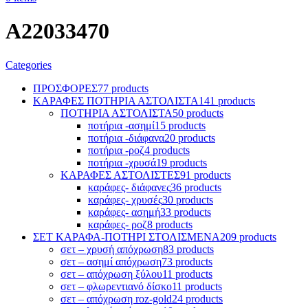
A22033470
Categories
ΠΡΟΣΦΟΡΕΣ
77 products
ΚΑΡΑΦΕΣ ΠΟΤΗΡΙΑ ΑΣΤΟΛΙΣΤΑ
141 products
ΠΟΤΗΡΙΑ ΑΣΤΟΛΙΣΤΑ
50 products
ποτήρια -ασημί
15 products
ποτήρια -διάφανα
20 products
ποτήρια -ροζ
4 products
ποτήρια -χρυσά
19 products
ΚΑΡΑΦΕΣ ΑΣΤΟΛΙΣΤΕΣ
91 products
καράφες- διάφανες
36 products
καράφες- χρυσές
30 products
καράφες- ασημή
33 products
καράφες- ροζ
8 products
ΣΕΤ ΚΑΡΑΦΑ-ΠΟΤΗΡΙ ΣΤΟΛΙΣΜΕΝΑ
209 products
σετ – χρυσή απόχρωση
83 products
σετ – ασημί απόχρωση
73 products
σετ – απόχρωση ξύλου
11 products
σετ – φλωρεντιανό δίσκο
11 products
σετ – απόχρωση roz-gold
24 products