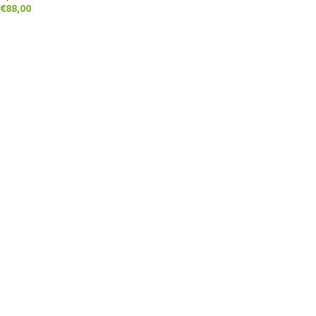
€
88,00
ΠΡΟΣΘΉΚΗ ΣΤΟ ΚΑΛΆΘΙ