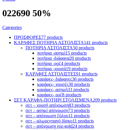
022690 50%
Categories
ΠΡΟΣΦΟΡΕΣ
77 products
ΚΑΡΑΦΕΣ ΠΟΤΗΡΙΑ ΑΣΤΟΛΙΣΤΑ
141 products
ΠΟΤΗΡΙΑ ΑΣΤΟΛΙΣΤΑ
50 products
ποτήρια -ασημί
15 products
ποτήρια -διάφανα
20 products
ποτήρια -ροζ
4 products
ποτήρια -χρυσά
19 products
ΚΑΡΑΦΕΣ ΑΣΤΟΛΙΣΤΕΣ
91 products
καράφες- διάφανες
36 products
καράφες- χρυσές
30 products
καράφες- ασημή
33 products
καράφες- ροζ
8 products
ΣΕΤ ΚΑΡΑΦΑ-ΠΟΤΗΡΙ ΣΤΟΛΙΣΜΕΝΑ
209 products
σετ – χρυσή απόχρωση
83 products
σετ – ασημί απόχρωση
73 products
σετ – απόχρωση ξύλου
11 products
σετ – φλωρεντιανό δίσκο
11 products
σετ – απόχρωση roz-gold
24 products