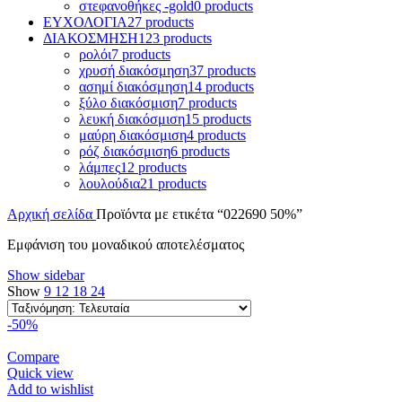
στεφανοθήκες -gold
0 products
ΕΥΧΟΛΟΓΙΑ
27 products
ΔΙΑΚΟΣΜΗΣΗ
123 products
ρολόι
7 products
χρυσή διακόσμηση
37 products
ασημί διακόσμηση
14 products
ξύλο διακόσμιση
7 products
λευκή διακόσμιση
15 products
μαύρη διακόσμιση
4 products
ρόζ διακόσμιση
6 products
λάμπες
12 products
λουλούδια
21 products
Αρχική σελίδα
Προϊόντα με ετικέτα “022690 50%”
Εμφάνιση του μοναδικού αποτελέσματος
Show sidebar
Show
9
12
18
24
-50%
Compare
Quick view
Add to wishlist