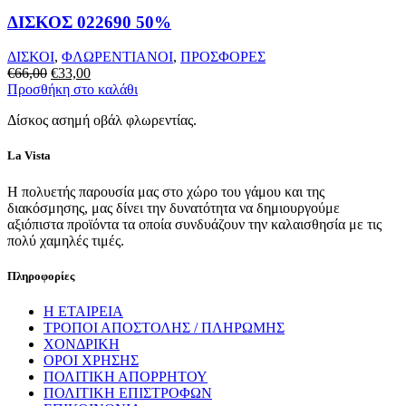
ΔΙΣΚΟΣ 022690 50%
ΔΙΣΚΟΙ
,
ΦΛΩΡΕΝΤΙΑΝΟΙ
,
ΠΡΟΣΦΟΡΕΣ
Original
Η
€
66,00
€
33,00
price
τρέχουσα
Προσθήκη στο καλάθι
was:
τιμή
Δίσκος ασημή οβάλ φλωρεντίας.
€66,00.
είναι:
€33,00.
La Vista
Η πολυετής παρουσία μας στο χώρο του γάμου και της
διακόσμησης, μας δίνει την δυνατότητα να δημιουργούμε
αξιόπιστα προϊόντα τα οποία συνδυάζουν την καλαισθησία με τις
πολύ χαμηλές τιμές.
Πληροφορίες
Η ΕΤΑΙΡΕΙΑ
ΤΡΟΠΟΙ ΑΠΟΣΤΟΛΗΣ / ΠΛΗΡΩΜΗΣ
ΧΟΝΔΡΙΚΗ
ΟΡΟΙ ΧΡΗΣΗΣ
ΠΟΛΙΤΙΚΗ ΑΠΟΡΡΗΤΟΥ
ΠΟΛΙΤΙΚΗ ΕΠΙΣΤΡΟΦΩΝ