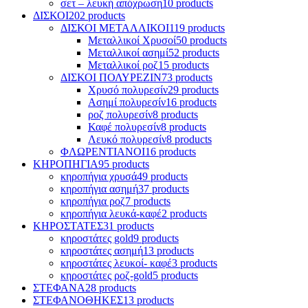
σετ – λευκή απόχρωση
10 products
ΔΙΣΚΟΙ
202 products
ΔΙΣΚΟΙ ΜΕΤΑΛΛΙΚΟΙ
119 products
Μεταλλικοί Χρυσοί
50 products
Μεταλλικοί ασημί
52 products
Mεταλλικοί ροζ
15 products
ΔΙΣΚΟΙ ΠΟΛΥΡΕΖΙΝ
73 products
Χρυσό πολυρεσίν
29 products
Ασημί πολυρεσίν
16 products
ροζ πολυρεσίν
8 products
Καφέ πολυρεσίν
8 products
Λευκό πολυρεσίν
8 products
ΦΛΩΡΕΝΤΙΑΝΟΙ
16 products
ΚΗΡΟΠΗΓΙΑ
95 products
κηροπήγια χρυσά
49 products
κηροπήγια ασημή
37 products
κηροπήγια ροζ
7 products
κηροπήγια λευκά-καφέ
2 products
ΚΗΡΟΣΤΑΤΕΣ
31 products
κηροστάτες gold
9 products
κηροστάτες ασημή
13 products
κηροστάτες λευκοί- καφέ
3 products
κηροστάτες ροζ-gold
5 products
ΣΤΕΦΑΝΑ
28 products
ΣΤΕΦΑΝΟΘΗΚΕΣ
13 products