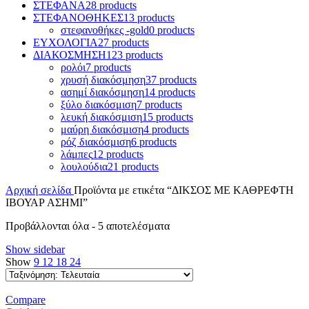
ΣΤΕΦΑΝΑ
28 products
ΣΤΕΦΑΝΟΘΗΚΕΣ
13 products
στεφανοθήκες -gold
0 products
ΕΥΧΟΛΟΓΙΑ
27 products
ΔΙΑΚΟΣΜΗΣΗ
123 products
ρολόι
7 products
χρυσή διακόσμηση
37 products
ασημί διακόσμηση
14 products
ξύλο διακόσμιση
7 products
λευκή διακόσμιση
15 products
μαύρη διακόσμιση
4 products
ρόζ διακόσμιση
6 products
λάμπες
12 products
λουλούδια
21 products
Αρχική σελίδα
Προϊόντα με ετικέτα “ΔΙΚΣΟΣ ΜΕ ΚΑΘΡΕΦΤΗ
ΙΒΟΥΑΡ ΑΣΗΜΙ”
Sorted
Προβάλλονται όλα - 5 αποτελέσματα
by
Show sidebar
latest
Show
9
12
18
24
Compare