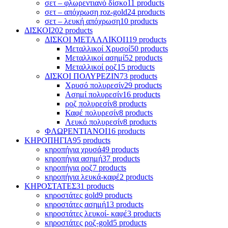
σετ – φλωρεντιανό δίσκο
11 products
σετ – απόχρωση roz-gold
24 products
σετ – λευκή απόχρωση
10 products
ΔΙΣΚΟΙ
202 products
ΔΙΣΚΟΙ ΜΕΤΑΛΛΙΚΟΙ
119 products
Μεταλλικοί Χρυσοί
50 products
Μεταλλικοί ασημί
52 products
Mεταλλικοί ροζ
15 products
ΔΙΣΚΟΙ ΠΟΛΥΡΕΖΙΝ
73 products
Χρυσό πολυρεσίν
29 products
Ασημί πολυρεσίν
16 products
ροζ πολυρεσίν
8 products
Καφέ πολυρεσίν
8 products
Λευκό πολυρεσίν
8 products
ΦΛΩΡΕΝΤΙΑΝΟΙ
16 products
ΚΗΡΟΠΗΓΙΑ
95 products
κηροπήγια χρυσά
49 products
κηροπήγια ασημή
37 products
κηροπήγια ροζ
7 products
κηροπήγια λευκά-καφέ
2 products
ΚΗΡΟΣΤΑΤΕΣ
31 products
κηροστάτες gold
9 products
κηροστάτες ασημή
13 products
κηροστάτες λευκοί- καφέ
3 products
κηροστάτες ροζ-gold
5 products