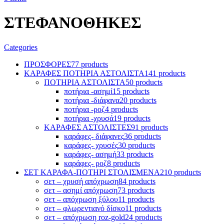
ΣΤΕΦΑΝΟΘΗΚΕΣ
Categories
ΠΡΟΣΦΟΡΕΣ
77 products
ΚΑΡΑΦΕΣ ΠΟΤΗΡΙΑ ΑΣΤΟΛΙΣΤΑ
141 products
ΠΟΤΗΡΙΑ ΑΣΤΟΛΙΣΤΑ
50 products
ποτήρια -ασημί
15 products
ποτήρια -διάφανα
20 products
ποτήρια -ροζ
4 products
ποτήρια -χρυσά
19 products
ΚΑΡΑΦΕΣ ΑΣΤΟΛΙΣΤΕΣ
91 products
καράφες- διάφανες
36 products
καράφες- χρυσές
30 products
καράφες- ασημή
33 products
καράφες- ροζ
8 products
ΣΕΤ ΚΑΡΑΦΑ-ΠΟΤΗΡΙ ΣΤΟΛΙΣΜΕΝΑ
210 products
σετ – χρυσή απόχρωση
84 products
σετ – ασημί απόχρωση
73 products
σετ – απόχρωση ξύλου
11 products
σετ – φλωρεντιανό δίσκο
11 products
σετ – απόχρωση roz-gold
24 products