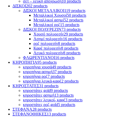
σετ – λευκή απόχρωση
10 products
ΔΙΣΚΟΙ
202 products
ΔΙΣΚΟΙ ΜΕΤΑΛΛΙΚΟΙ
119 products
Μεταλλικοί Χρυσοί
50 products
Μεταλλικοί ασημί
52 products
Mεταλλικοί ροζ
15 products
ΔΙΣΚΟΙ ΠΟΛΥΡΕΖΙΝ
73 products
Χρυσό πολυρεσίν
29 products
Ασημί πολυρεσίν
16 products
ροζ πολυρεσίν
8 products
Καφέ πολυρεσίν
8 products
Λευκό πολυρεσίν
8 products
ΦΛΩΡΕΝΤΙΑΝΟΙ
16 products
ΚΗΡΟΠΗΓΙΑ
95 products
κηροπήγια χρυσά
49 products
κηροπήγια ασημή
37 products
κηροπήγια ροζ
7 products
κηροπήγια λευκά-καφέ
2 products
ΚΗΡΟΣΤΑΤΕΣ
31 products
κηροστάτες gold
9 products
κηροστάτες ασημή
13 products
κηροστάτες λευκοί- καφέ
3 products
κηροστάτες ροζ-gold
5 products
ΣΤΕΦΑΝΑ
28 products
ΣΤΕΦΑΝΟΘΗΚΕΣ
13 products