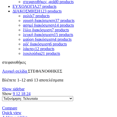
στεφανοθήκες -gold
0 products
ΕΥΧΟΛΟΓΙΑ
27 products
ΔΙΑΚΟΣΜΗΣΗ
123 products
ρολόι
7 products
χρυσή διακόσμηση
37 products
ασημί διακόσμηση
14 products
ξύλο διακόσμιση
7 products
λευκή διακόσμιση
15 products
μαύρη διακόσμιση
4 products
ρόζ διακόσμιση
6 products
λάμπες
12 products
λουλούδια
21 products
στεφανοθήκες
Αρχική σελίδα
ΣΤΕΦΑΝΟΘΗΚΕΣ
Sorted
Βλέπετε 1–12 από 13 αποτελέσματα
by
Show sidebar
latest
Show
9
12
18
24
Compare
Quick view