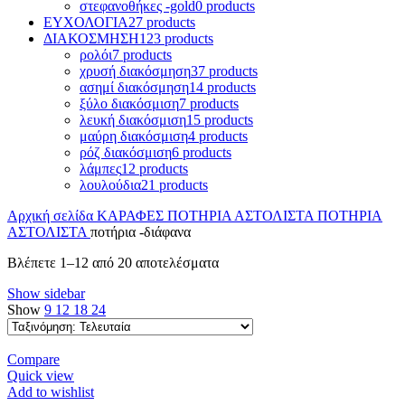
στεφανοθήκες -gold
0 products
ΕΥΧΟΛΟΓΙΑ
27 products
ΔΙΑΚΟΣΜΗΣΗ
123 products
ρολόι
7 products
χρυσή διακόσμηση
37 products
ασημί διακόσμηση
14 products
ξύλο διακόσμιση
7 products
λευκή διακόσμιση
15 products
μαύρη διακόσμιση
4 products
ρόζ διακόσμιση
6 products
λάμπες
12 products
λουλούδια
21 products
Αρχική σελίδα
ΚΑΡΑΦΕΣ ΠΟΤΗΡΙΑ ΑΣΤΟΛΙΣΤΑ
ΠΟΤΗΡΙΑ
ΑΣΤΟΛΙΣΤΑ
ποτήρια -διάφανα
Sorted
Βλέπετε 1–12 από 20 αποτελέσματα
by
Show sidebar
latest
Show
9
12
18
24
Compare
Quick view
Add to wishlist