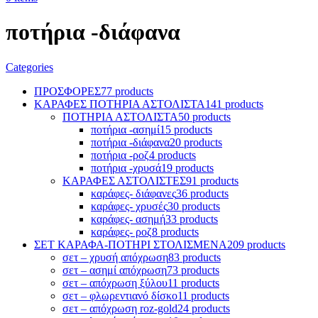
ποτήρια -διάφανα
Categories
ΠΡΟΣΦΟΡΕΣ
77 products
ΚΑΡΑΦΕΣ ΠΟΤΗΡΙΑ ΑΣΤΟΛΙΣΤΑ
141 products
ΠΟΤΗΡΙΑ ΑΣΤΟΛΙΣΤΑ
50 products
ποτήρια -ασημί
15 products
ποτήρια -διάφανα
20 products
ποτήρια -ροζ
4 products
ποτήρια -χρυσά
19 products
ΚΑΡΑΦΕΣ ΑΣΤΟΛΙΣΤΕΣ
91 products
καράφες- διάφανες
36 products
καράφες- χρυσές
30 products
καράφες- ασημή
33 products
καράφες- ροζ
8 products
ΣΕΤ ΚΑΡΑΦΑ-ΠΟΤΗΡΙ ΣΤΟΛΙΣΜΕΝΑ
209 products
σετ – χρυσή απόχρωση
83 products
σετ – ασημί απόχρωση
73 products
σετ – απόχρωση ξύλου
11 products
σετ – φλωρεντιανό δίσκο
11 products
σετ – απόχρωση roz-gold
24 products