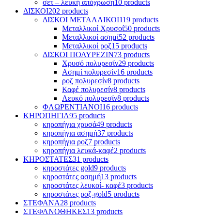
σετ – λευκή απόχρωση
10 products
ΔΙΣΚΟΙ
202 products
ΔΙΣΚΟΙ ΜΕΤΑΛΛΙΚΟΙ
119 products
Μεταλλικοί Χρυσοί
50 products
Μεταλλικοί ασημί
52 products
Mεταλλικοί ροζ
15 products
ΔΙΣΚΟΙ ΠΟΛΥΡΕΖΙΝ
73 products
Χρυσό πολυρεσίν
29 products
Ασημί πολυρεσίν
16 products
ροζ πολυρεσίν
8 products
Καφέ πολυρεσίν
8 products
Λευκό πολυρεσίν
8 products
ΦΛΩΡΕΝΤΙΑΝΟΙ
16 products
ΚΗΡΟΠΗΓΙΑ
95 products
κηροπήγια χρυσά
49 products
κηροπήγια ασημή
37 products
κηροπήγια ροζ
7 products
κηροπήγια λευκά-καφέ
2 products
ΚΗΡΟΣΤΑΤΕΣ
31 products
κηροστάτες gold
9 products
κηροστάτες ασημή
13 products
κηροστάτες λευκοί- καφέ
3 products
κηροστάτες ροζ-gold
5 products
ΣΤΕΦΑΝΑ
28 products
ΣΤΕΦΑΝΟΘΗΚΕΣ
13 products