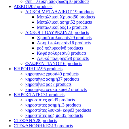
σετ – λευκή απόχρωση
10 products
ΔΙΣΚΟΙ
202 products
ΔΙΣΚΟΙ ΜΕΤΑΛΛΙΚΟΙ
119 products
Μεταλλικοί Χρυσοί
50 products
Μεταλλικοί ασημί
52 products
Mεταλλικοί ροζ
15 products
ΔΙΣΚΟΙ ΠΟΛΥΡΕΖΙΝ
73 products
Χρυσό πολυρεσίν
29 products
Ασημί πολυρεσίν
16 products
ροζ πολυρεσίν
8 products
Καφέ πολυρεσίν
8 products
Λευκό πολυρεσίν
8 products
ΦΛΩΡΕΝΤΙΑΝΟΙ
16 products
ΚΗΡΟΠΗΓΙΑ
95 products
κηροπήγια χρυσά
49 products
κηροπήγια ασημή
37 products
κηροπήγια ροζ
7 products
κηροπήγια λευκά-καφέ
2 products
ΚΗΡΟΣΤΑΤΕΣ
31 products
κηροστάτες gold
9 products
κηροστάτες ασημή
13 products
κηροστάτες λευκοί- καφέ
3 products
κηροστάτες ροζ-gold
5 products
ΣΤΕΦΑΝΑ
28 products
ΣΤΕΦΑΝΟΘΗΚΕΣ
13 products