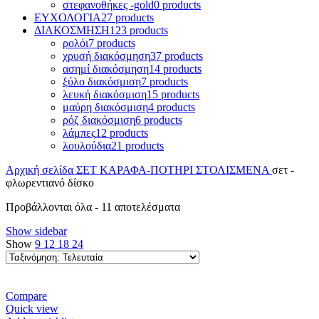
στεφανοθήκες -gold
0 products
ΕΥΧΟΛΟΓΙΑ
27 products
ΔΙΑΚΟΣΜΗΣΗ
123 products
ρολόι
7 products
χρυσή διακόσμηση
37 products
ασημί διακόσμηση
14 products
ξύλο διακόσμιση
7 products
λευκή διακόσμιση
15 products
μαύρη διακόσμιση
4 products
ρόζ διακόσμιση
6 products
λάμπες
12 products
λουλούδια
21 products
Αρχική σελίδα
ΣΕΤ ΚΑΡΑΦΑ-ΠΟΤΗΡΙ ΣΤΟΛΙΣΜΕΝΑ
σετ -
φλωρεντιανό δίσκο
Sorted
Προβάλλονται όλα - 11 αποτελέσματα
by
Show sidebar
latest
Show
9
12
18
24
Compare
Quick view