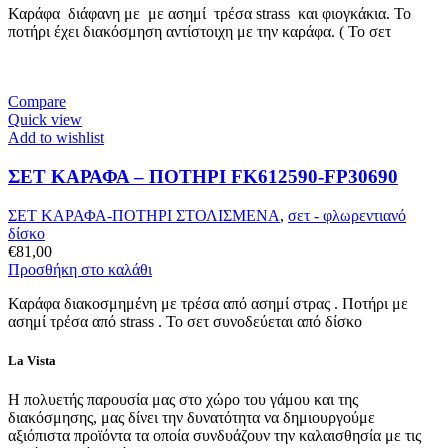
Καράφα διάφανη με με ασημί τρέσα strass και φιογκάκια. Το
ποτήρι έχει διακόσμηση αντίστοιχη με την καράφα. ( Το σετ
Compare
Quick view
Add to wishlist
ΣΕΤ ΚΑΡΑΦΑ – ΠΟΤΗΡΙ FK612590-FP30690
ΣΕΤ ΚΑΡΑΦΑ-ΠΟΤΗΡΙ ΣΤΟΛΙΣΜΕΝΑ
,
σετ - φλωρεντιανό
δίσκο
€
81,00
Προσθήκη στο καλάθι
Καράφα διακοσμημένη με τρέσα από ασημί στρας . Ποτήρι με
ασημί τρέσα από strass . Το σετ συνοδεύεται από δίσκο
La Vista
Η πολυετής παρουσία μας στο χώρο του γάμου και της
διακόσμησης, μας δίνει την δυνατότητα να δημιουργούμε
αξιόπιστα προϊόντα τα οποία συνδυάζουν την καλαισθησία με τις