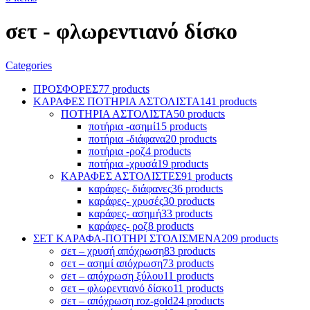
σετ - φλωρεντιανό δίσκο
Categories
ΠΡΟΣΦΟΡΕΣ
77 products
ΚΑΡΑΦΕΣ ΠΟΤΗΡΙΑ ΑΣΤΟΛΙΣΤΑ
141 products
ΠΟΤΗΡΙΑ ΑΣΤΟΛΙΣΤΑ
50 products
ποτήρια -ασημί
15 products
ποτήρια -διάφανα
20 products
ποτήρια -ροζ
4 products
ποτήρια -χρυσά
19 products
ΚΑΡΑΦΕΣ ΑΣΤΟΛΙΣΤΕΣ
91 products
καράφες- διάφανες
36 products
καράφες- χρυσές
30 products
καράφες- ασημή
33 products
καράφες- ροζ
8 products
ΣΕΤ ΚΑΡΑΦΑ-ΠΟΤΗΡΙ ΣΤΟΛΙΣΜΕΝΑ
209 products
σετ – χρυσή απόχρωση
83 products
σετ – ασημί απόχρωση
73 products
σετ – απόχρωση ξύλου
11 products
σετ – φλωρεντιανό δίσκο
11 products
σετ – απόχρωση roz-gold
24 products