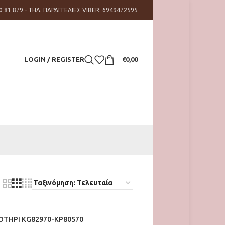
0 81 879 - ΤΗΛ. ΠΑΡΑΓΓΕΛΙΕΣ VIBER: 6949472595
LOGIN / REGISTER
€
0,00
ΤΗΡΙ KG82970-KP80570