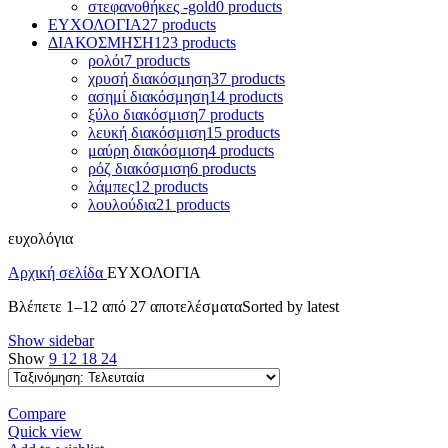
στεφανοθήκες -gold
0 products
ΕΥΧΟΛΟΓΙΑ
27 products
ΔΙΑΚΟΣΜΗΣΗ
123 products
ρολόι
7 products
χρυσή διακόσμηση
37 products
ασημί διακόσμηση
14 products
ξύλο διακόσμιση
7 products
λευκή διακόσμιση
15 products
μαύρη διακόσμιση
4 products
ρόζ διακόσμιση
6 products
λάμπες
12 products
λουλούδια
21 products
ευχολόγια
Αρχική σελίδα
ΕΥΧΟΛΟΓΙΑ
Βλέπετε 1–12 από 27 αποτελέσματα
Sorted by latest
Show sidebar
Show
9
12
18
24
Compare
Quick view