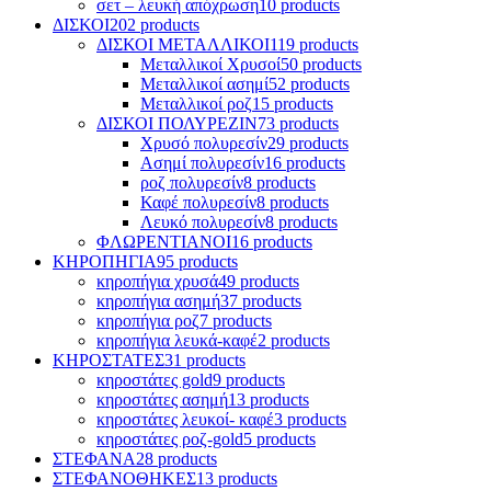
σετ – λευκή απόχρωση
10 products
ΔΙΣΚΟΙ
202 products
ΔΙΣΚΟΙ ΜΕΤΑΛΛΙΚΟΙ
119 products
Μεταλλικοί Χρυσοί
50 products
Μεταλλικοί ασημί
52 products
Mεταλλικοί ροζ
15 products
ΔΙΣΚΟΙ ΠΟΛΥΡΕΖΙΝ
73 products
Χρυσό πολυρεσίν
29 products
Ασημί πολυρεσίν
16 products
ροζ πολυρεσίν
8 products
Καφέ πολυρεσίν
8 products
Λευκό πολυρεσίν
8 products
ΦΛΩΡΕΝΤΙΑΝΟΙ
16 products
ΚΗΡΟΠΗΓΙΑ
95 products
κηροπήγια χρυσά
49 products
κηροπήγια ασημή
37 products
κηροπήγια ροζ
7 products
κηροπήγια λευκά-καφέ
2 products
ΚΗΡΟΣΤΑΤΕΣ
31 products
κηροστάτες gold
9 products
κηροστάτες ασημή
13 products
κηροστάτες λευκοί- καφέ
3 products
κηροστάτες ροζ-gold
5 products
ΣΤΕΦΑΝΑ
28 products
ΣΤΕΦΑΝΟΘΗΚΕΣ
13 products