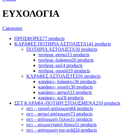
ΕΥΧΟΛΟΓΙΑ
Categories
ΠΡΟΣΦΟΡΕΣ
77 products
ΚΑΡΑΦΕΣ ΠΟΤΗΡΙΑ ΑΣΤΟΛΙΣΤΑ
141 products
ΠΟΤΗΡΙΑ ΑΣΤΟΛΙΣΤΑ
50 products
ποτήρια -ασημί
15 products
ποτήρια -διάφανα
20 products
ποτήρια -ροζ
4 products
ποτήρια -χρυσά
19 products
ΚΑΡΑΦΕΣ ΑΣΤΟΛΙΣΤΕΣ
91 products
καράφες- διάφανες
36 products
καράφες- χρυσές
30 products
καράφες- ασημή
33 products
καράφες- ροζ
8 products
ΣΕΤ ΚΑΡΑΦΑ-ΠΟΤΗΡΙ ΣΤΟΛΙΣΜΕΝΑ
210 products
σετ – χρυσή απόχρωση
84 products
σετ – ασημί απόχρωση
73 products
σετ – απόχρωση ξύλου
11 products
σετ – φλωρεντιανό δίσκο
11 products
σετ – απόχρωση roz-gold
24 products