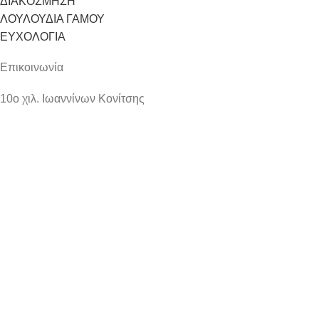
ΔΙΑΚΟΣΜΗΣΗ
ΛΟΥΛΟΥΔΙΑ ΓΑΜΟΥ
ΕΥΧΟΛΟΓΙΑ
Επικοινωνία
10ο χιλ. Ιωαννίνων Κονίτσης
kdoroapopsi@yahoo.gr
(+30) 26510 81 879
(+30) 6949 47 25 95
La-Vista.Gr
2023
Shop
Sidebar
Wishlist
Search
Start typing to see products you are looking for.
Cart
My account