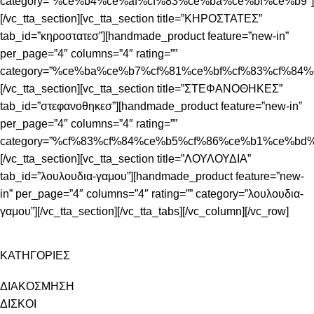
category=”%ce%b4%ce%af%cf%83%ce%ba%ce%bf%ce%b9″]
[/vc_tta_section][vc_tta_section title=”ΚΗΡΟΣΤΑΤΕΣ”
tab_id=”κηροστατεσ”][handmade_product feature=”new-in”
per_page=”4″ columns=”4″ rating=””
category=”%ce%ba%ce%b7%cf%81%ce%bf%cf%83%cf%84%
[/vc_tta_section][vc_tta_section title=”ΣΤΕΦΑΝΟΘΗΚΕΣ”
tab_id=”στεφανοθηκεσ”][handmade_product feature=”new-in”
per_page=”4″ columns=”4″ rating=””
category=”%cf%83%cf%84%ce%b5%cf%86%ce%b1%ce%bd
[/vc_tta_section][vc_tta_section title=”ΛΟΥΛΟΥΔΙΑ”
tab_id=”λουλουδια-γαμου”][handmade_product feature=”new-
in” per_page=”4″ columns=”4″ rating=”” category=”λουλουδια-
γαμου”][/vc_tta_section][/vc_tta_tabs][/vc_column][/vc_row]
ΚΑΤΗΓΟΡΙΕΣ
ΔΙΑΚΟΣΜΗΣΗ
ΔΙΣΚΟΙ