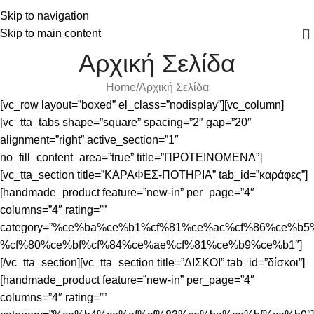
Skip to navigation
Skip to main content
Αρχική Σελίδα
Home
Αρχική Σελίδα
[vc_row layout=”boxed” el_class=”nodisplay”][vc_column]
[vc_tta_tabs shape=”square” spacing=”2″ gap=”20″
alignment=”right” active_section=”1″
no_fill_content_area=”true” title=”ΠΡΟΤΕΙΝΟΜΕΝΑ”]
[vc_tta_section title=”ΚΑΡΑΦΕΣ-ΠΟΤΗΡΙΑ” tab_id=”καράφες”]
[handmade_product feature=”new-in” per_page=”4″
columns=”4″ rating=””
category=”%ce%ba%ce%b1%cf%81%ce%ac%cf%86%ce%b5%
%cf%80%ce%bf%cf%84%ce%ae%cf%81%ce%b9%ce%b1″]
[/vc_tta_section][vc_tta_section title=”ΔΙΣΚΟΙ” tab_id=”δίσκοι”]
[handmade_product feature=”new-in” per_page=”4″
columns=”4″ rating=””